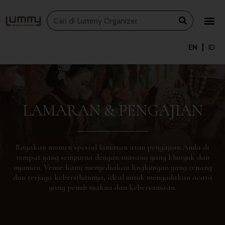
Skip
Search
to
content
EN
ID
LAMARAN & PENGAJIAN
Rayakan momen spesial lamaran atau pengajian Anda di
tempat yang sempurna dengan suasana yang khusyuk dan
nyaman. Venue kami menyediakan lingkungan yang tenang
dan terjaga kebersihannya, ideal untuk mengadakan acara
yang penuh makna dan kebersamaan.