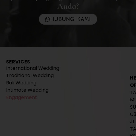
Anda?
HUBUNGI KAMI
SERVICES
International Wedding
Traditional Wedding
H
Bali Wedding
OF
Intimate Wedding
T
Engagement
M
SU
C
JL.
T