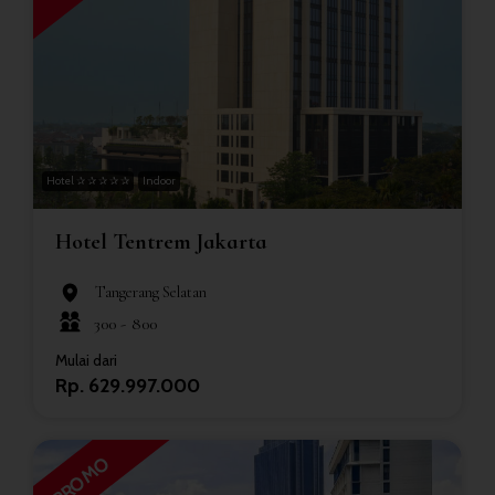
Hotel ✰ ✰ ✰ ✰ ✰
Indoor
Hotel Tentrem Jakarta
Tangerang Selatan
300 -
800
Mulai dari
Rp. 629.997.000
PROMO