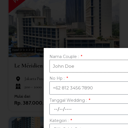
Hotel ✰ ✰ ✰ ✰ ✰
Indoor
Nama Couple :
Le Méridien Jakarta
No Hp :
Jakarta Pusat
200 -
1000
Mulai dari
Tanggal Wedding :
Rp. 387.000.000
Kategori :