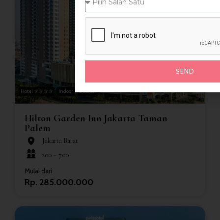
SEND
Hotel ✰ ✰ ✰ ✰
Indoor
Outdoor
Hilton Garden Inn Jakarta Taman
Palem
Jakarta Barat
200 -
700
Mulai dari
Rp. 285.000.000