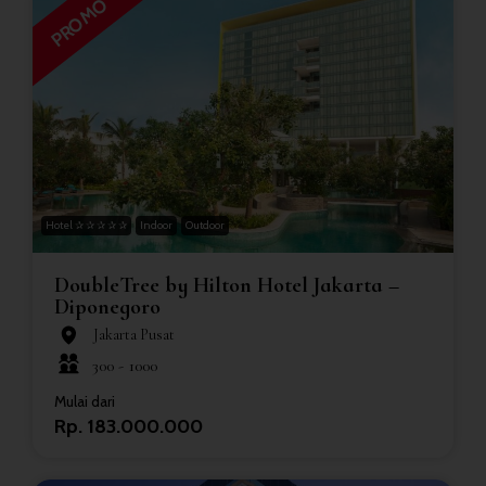
PROMO
Hotel ✰ ✰ ✰ ✰ ✰
Indoor
Outdoor
DoubleTree by Hilton Hotel Jakarta –
Diponegoro
Jakarta Pusat
300 -
1000
Mulai dari
Rp. 183.000.000