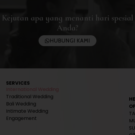
Kejutan apa yang menanti hari spesial
Anda?
HUBUNGI KAMI
SERVICES
International Wedding
Traditional Wedding
H
Bali Wedding
OF
Intimate Wedding
T
Engagement
M
SU