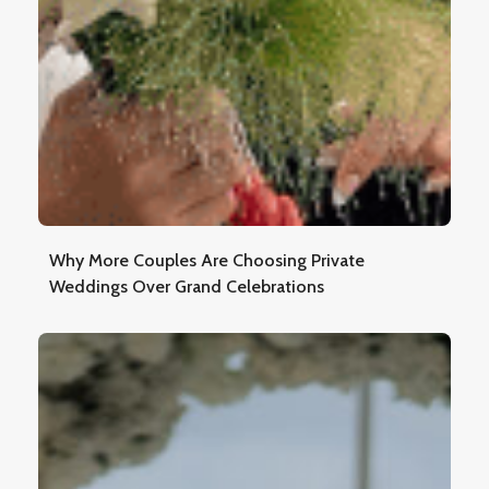
Why More Couples Are Choosing Private
Weddings Over Grand Celebrations