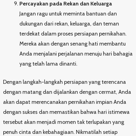
Percayakan pada Rekan dan Keluarga
Jangan ragu untuk meminta bantuan dan
dukungan dari rekan, keluarga, dan teman
terdekat dalam proses persiapan pernikahan.
Mereka akan dengan senang hati membantu
Anda menjalani perjalanan menuju hari bahagia
yang telah lama dinanti.
Dengan langkah-langkah persiapan yang terencana
dengan matang dan dijalankan dengan cermat, Anda
akan dapat merencanakan pernikahan impian Anda
dengan sukses dan memastikan bahwa hari istimewa
tersebut akan menjadi momen tak terlupakan yang
penuh cinta dan kebahagiaan. Nikmatilah setiap