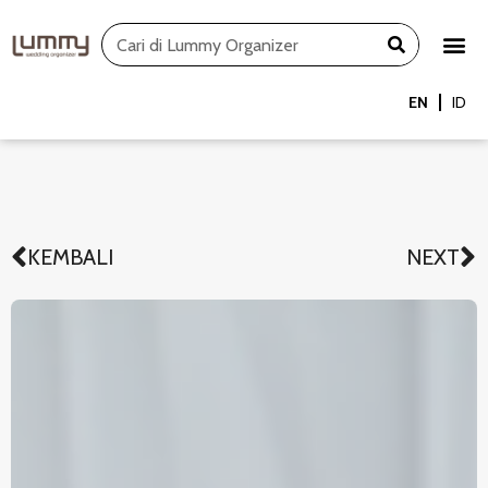
Skip
Search
to
content
EN
ID
KEMBALI
NEXT
Prev
N