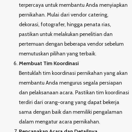
terpercaya untuk membantu Anda menyiapkan
pernikahan. Mulai dari vendor catering,
dekorasi, fotografer, hingga penata rias,
pastikan untuk melakukan penelitian dan
pertemuan dengan beberapa vendor sebelum
memutuskan pilihan yang terbaik.
Membuat Tim Koordinasi
Bentuklah tim koordinasi pernikahan yang akan
membantu Anda mengurus segala persiapan
dan pelaksanaan acara. Pastikan tim koordinasi
terdiri dari orang-orang yang dapat bekerja
sama dengan baik dan memiliki pengalaman
dalam mengatur acara pernikahan.
Rencanakan Acara dan Detailnya