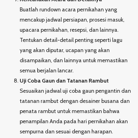
Buatlah rundown acara pernikahan yang
mencakup jadwal persiapan, prosesi masuk,
upacara pernikahan, resepsi, dan lainnya.
Tentukan detail-detail penting seperti lagu
yang akan diputar, ucapan yang akan
disampaikan, dan lainnya untuk memastikan
semua berjalan lancar.
Uji Coba Gaun dan Tatanan Rambut
Sesuaikan jadwal uji coba gaun pengantin dan
tatanan rambut dengan desainer busana dan
penata rambut untuk memastikan bahwa
penampilan Anda pada hari pernikahan akan
sempurna dan sesuai dengan harapan.