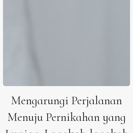
Mengarungi Perjalanan
Menuju Pernikahan yang