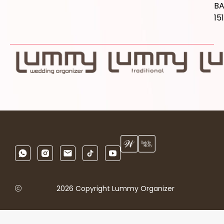
B
15
2026 Copyright Lummy Organizer