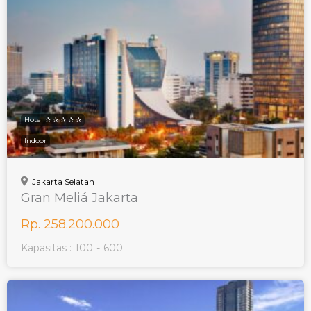
Hotel ✰ ✰ ✰ ✰ ✰
Indoor
Jakarta Selatan
Gran Meliá Jakarta
Rp. 258.200.000
Kapasitas :
100
-
600