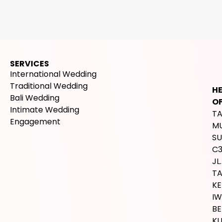
SERVICES
International Wedding
Traditional Wedding
H
Bali Wedding
OF
Intimate Wedding
T
Engagement
M
SU
C
JL.
T
K
IW
BE
K