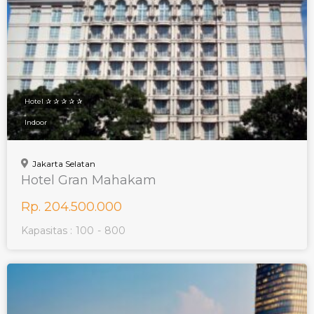
Hotel ✰ ✰ ✰ ✰ ✰
Indoor
Jakarta Selatan
Hotel Gran Mahakam
Rp. 204.500.000
Kapasitas :
100
-
800