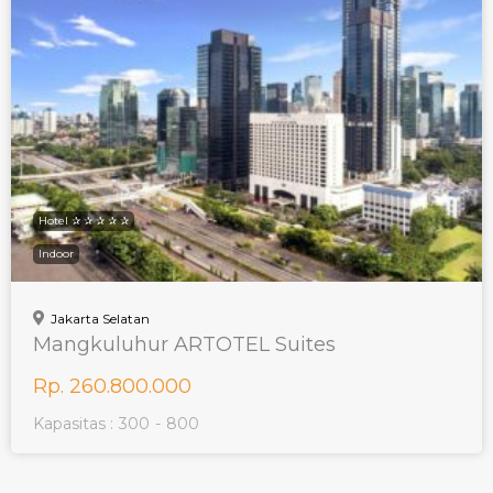
Hotel ✰ ✰ ✰ ✰ ✰
Indoor
Jakarta Selatan
Mangkuluhur ARTOTEL Suites
Rp. 260.800.000
Kapasitas :
300
-
800