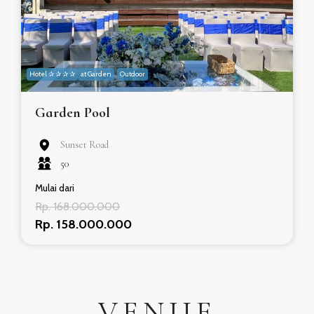
Hotel ✰ ✰ ✰ ✰
at Garden
Outdoor
Garden Pool
Sunset Road
50
Mulai dari
Rp. 168.000.000
Rp. 158.000.000
VENUE