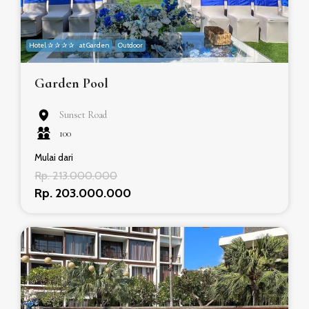
Hotel ✰ ✰ ✰ ✰
at Garden
Outdoor
Garden Pool
Sunset Road
100
Mulai dari
Rp. 213.000.000
Rp. 203.000.000