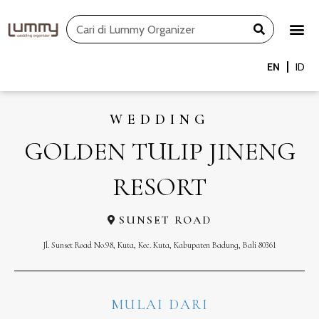
Skip
Search
to
content
EN
ID
WEDDING
GOLDEN TULIP JINENG
RESORT
SUNSET ROAD
Jl. Sunset Road No.98, Kuta, Kec. Kuta, Kabupaten Badung, Bali 80361
MULAI DARI