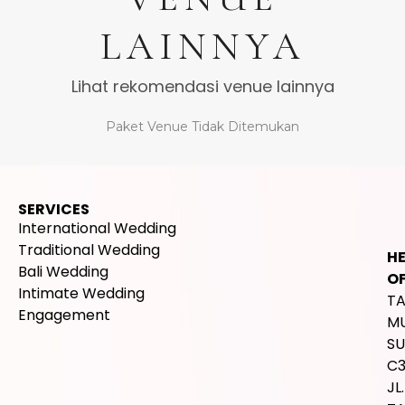
LAINNYA
Lihat rekomendasi venue lainnya
Paket Venue Tidak Ditemukan
SERVICES
International Wedding
Traditional Wedding
H
Bali Wedding
OF
Intimate Wedding
T
Engagement
M
SU
C
JL.