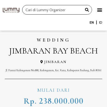
Skip
Search
to
content
EN
ID
WEDDING
JIMBARAN BAY BEACH
JIMBARAN
Jl. Pantai Kedonganan No.888, Kedonganan, Kec. Kuta, Kabupaten Badung, Bali 80361
MULAI DARI
Rp. 238.000.000