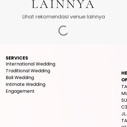
LAINNYA
Lihat rekomendasi venue lainnya
SERVICES
International Wedding
Traditional Wedding
H
Bali Wedding
OF
Intimate Wedding
T
Engagement
M
SU
C
JL.
T