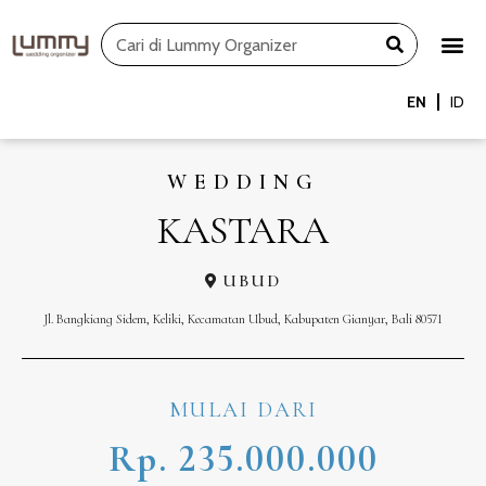
Skip
Search
to
content
EN
ID
WEDDING
KASTARA
UBUD
Jl. Bangkiang Sidem, Keliki, Kecamatan Ubud, Kabupaten Gianyar, Bali 80571
MULAI DARI
Rp. 235.000.000