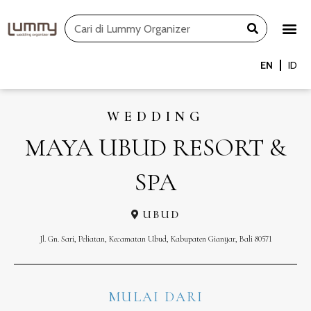
Skip
Search
to
content
EN
ID
WEDDING
MAYA UBUD RESORT &
SPA
UBUD
Jl. Gn. Sari, Peliatan, Kecamatan Ubud, Kabupaten Gianyar, Bali 80571
MULAI DARI