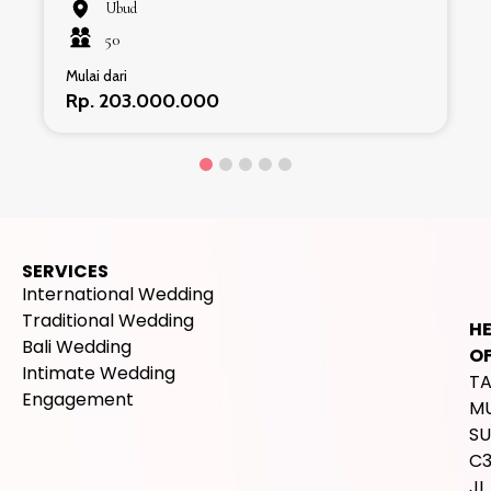
Ubud
50
Mulai dari
Rp. 203.000.000
SERVICES
International Wedding
Traditional Wedding
H
Bali Wedding
OF
Intimate Wedding
T
Engagement
M
SU
C
JL.