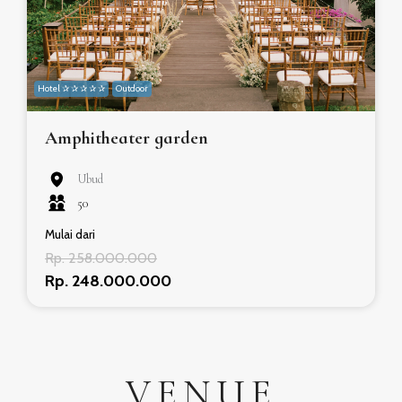
Hotel ✰ ✰ ✰ ✰ ✰
Outdoor
Amphitheater garden
Ubud
50
Mulai dari
Rp. 258.000.000
Rp. 248.000.000
VENUE