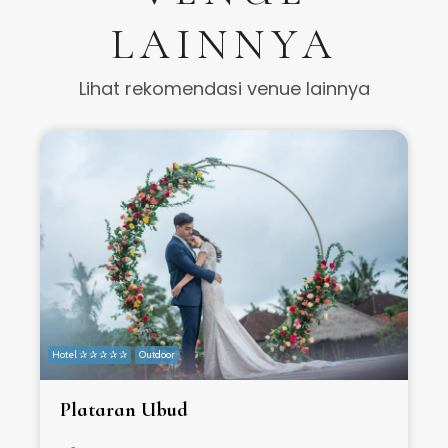
LAINNYA
Lihat rekomendasi venue lainnya
Hotel ✰ ✰ ✰ ✰ ✰
Outdoor
H
Plataran Ubud