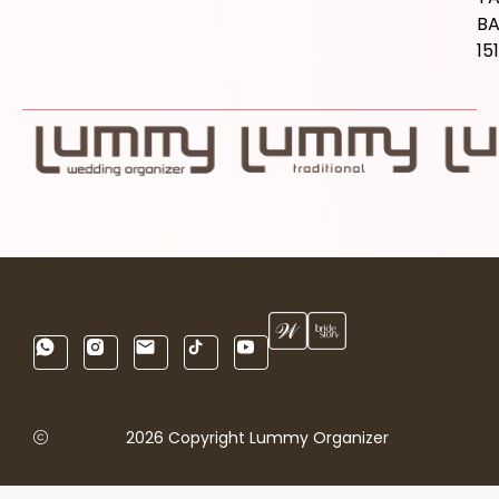
B
15
2026 Copyright Lummy Organizer