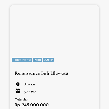
Hotel ✰ ✰ ✰ ✰ ✰
Indoor
Outdoor
H
Renaissance Bali Uluwatu
Uluwatu
50 -
100
Mulai dari
Rp. 245.000.000