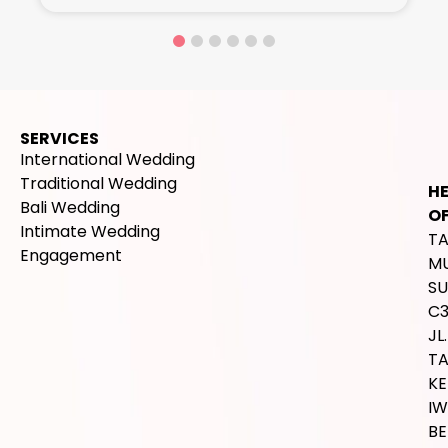
SERVICES
International Wedding
Traditional Wedding
H
Bali Wedding
OF
Intimate Wedding
T
Engagement
M
SU
C
JL.
T
K
IW
BE