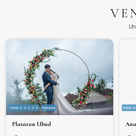
VE
Li
Hotel ✰ ✰ ✰ ✰ ✰
Outdoor
Hotel 
Plataran Ubud
Ana