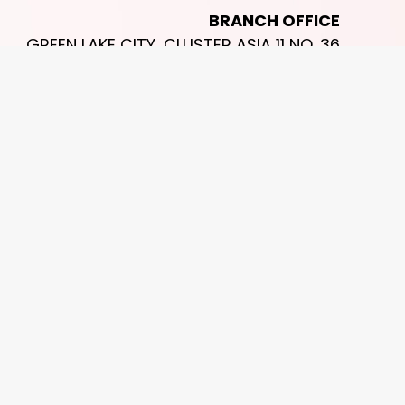
BRANCH OFFICE
GREEN LAKE CITY, CLUSTER ASIA 11 NO. 36
CIPONDOH, TANGERANG, BANTEN 15147
2026 Copyright Lummy Organizer