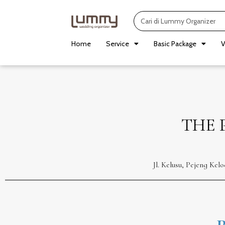
Skip
Search
to
content
Home
Service
Basic Package
V
THE 
Jl. Kelusu, Pejeng Ke