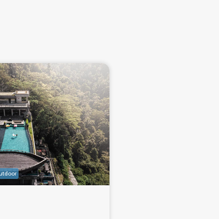
utdoor
Hotel ✰ ✰ ✰ ✰ ✰
Outdoor
Maya Ubud Resort &