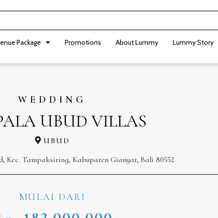
enue Package
Promotions
About Lummy
Lummy Story
WEDDING
PALA UBUD VILLAS
UBUD
lod, Kec. Tampaksiring, Kabupaten Gianyar, Bali 80552
MULAI DARI