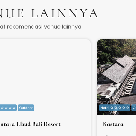
NUE LAINNYA
hat rekomendasi venue lainnya
✰ ✰ ✰ ✰ ✰
Outdoor
Hotel ✰ ✰ ✰ ✰ ✰
O
ntara Ubud Bali Resort
Kastara