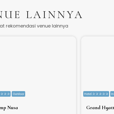
NUE LAINNYA
hat rekomendasi venue lainnya
✰ ✰ ✰ ✰
Outdoor
Hotel ✰ ✰ ✰ ✰ ✰
I
mp Nusa
Grand Hyatt