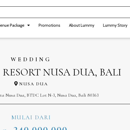
enue Package
Promotions
About Lummy
Lummy Story
WEDDING
 RESORT NUSA DUA, BALI
NUSA DUA
a Nusa Dua, BTDC Lot N-3, Nusa Dua, Bali 80363
MULAI DARI