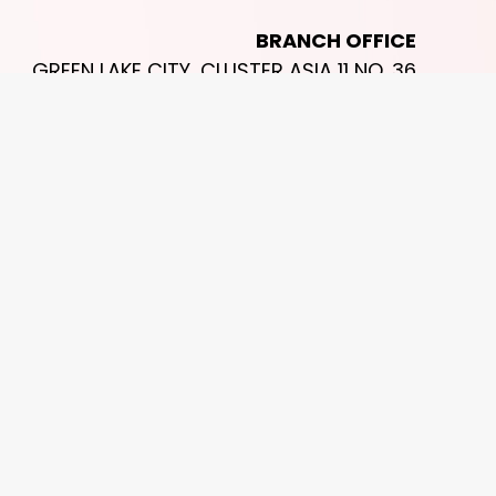
BRANCH OFFICE
GREEN LAKE CITY, CLUSTER ASIA 11 NO. 36
CIPONDOH, TANGERANG, BANTEN 15147
2026 Copyright Lummy Organizer