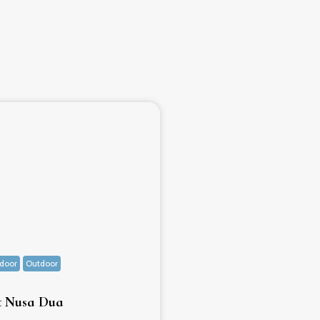
ndoor
Outdoor
Hotel ✰ ✰ ✰ ✰ ✰
Outdoor
Indo
 Nusa Dua
The Royal Santrian