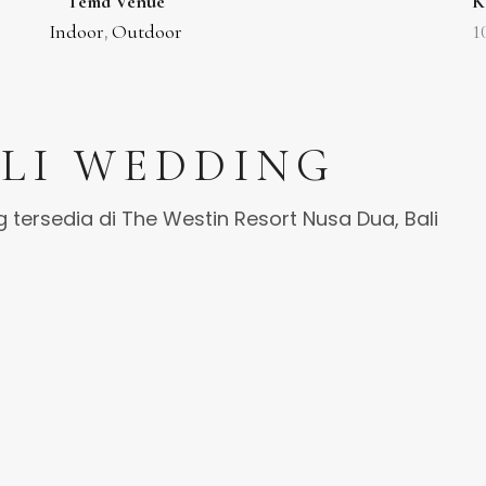
Tema Venue
K
Indoor
Outdoor
1
,
LI WEDDING
g tersedia di The Westin Resort Nusa Dua, Bali