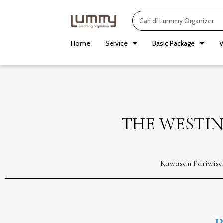
Skip
Search
to
content
Home
Service
Basic Package
V
THE WESTIN
Kawasan Pariwisat