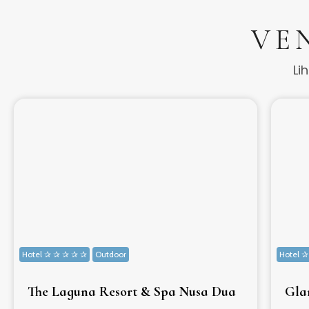
VE
Li
Hotel ✰ ✰ ✰ ✰ ✰
Outdoor
Hotel 
The Laguna Resort & Spa Nusa Dua
Gla