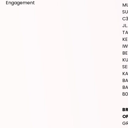
Engagement
M
SU
C
JL.
T
K
IW
BE
K
SE
K
B
BA
80
B
OF
G