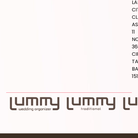
LA
CI
CL
AS
11
NO
36
CI
T
B
15