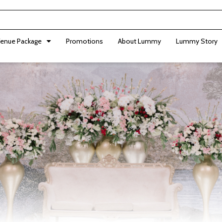
enue Package
Promotions
About Lummy
Lummy Story