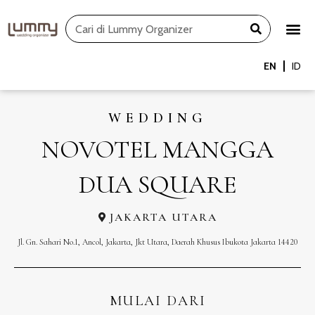
Skip
Search
to
content
EN
ID
WEDDING
NOVOTEL MANGGA
DUA SQUARE
JAKARTA UTARA
Jl. Gn. Sahari No.1, Ancol, Jakarta, Jkt Utara, Daerah Khusus Ibukota Jakarta 14420
MULAI DARI