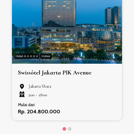
Hotel ✰ ✰ ✰ ✰ ✰
Indoor
H
Swissôtel Jakarta PIK Avenue
Jakarta Utara
200 -
1800
Mulai dari
Rp. 204.800.000