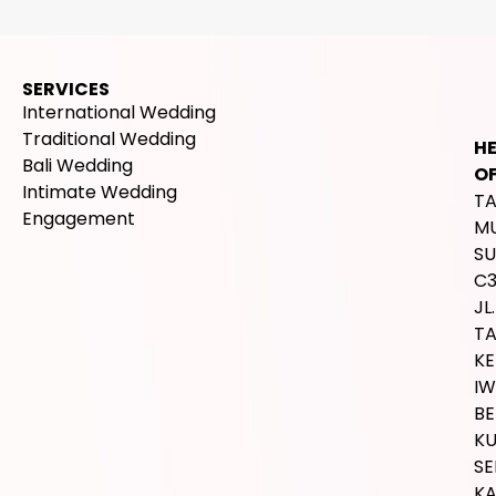
SERVICES
International Wedding
Traditional Wedding
H
Bali Wedding
OF
Intimate Wedding
T
Engagement
M
SU
C
JL.
T
K
IW
BE
K
SE
K