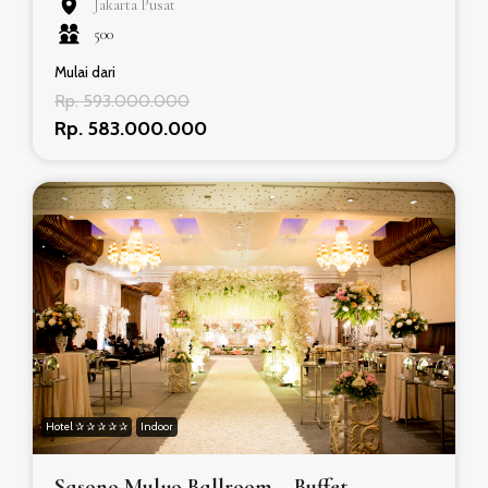
Jakarta Pusat
500
Mulai dari
Rp. 593.000.000
Rp. 583.000.000
Hotel ✰ ✰ ✰ ✰ ✰
Indoor
Sasono Mulyo Ballroom – Buffet