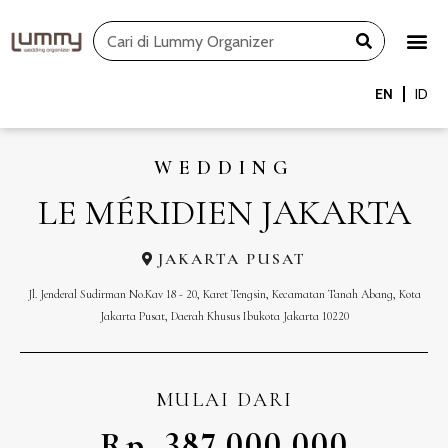
Skip
Search
to
content
EN
ID
WEDDING
LE MÉRIDIEN JAKARTA
JAKARTA PUSAT
Jl. Jenderal Sudirman No.Kav 18 - 20, Karet Tengsin, Kecamatan Tanah Abang, Kota
Jakarta Pusat, Daerah Khusus Ibukota Jakarta 10220
MULAI DARI
Rp. 387.000.000