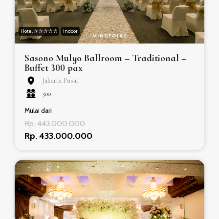
Hotel ✰ ✰ ✰ ✰ ✰
Indoor
Sasono Mulyo Ballroom – Traditional –
Buffet 300 pax
Jakarta Pusat
300
Mulai dari
Rp. 443.000.000
Rp. 433.000.000