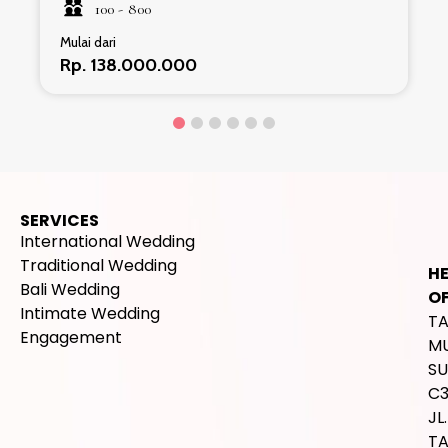
100 -
800
Mulai dari
Rp. 138.000.000
SERVICES
International Wedding
Traditional Wedding
H
Bali Wedding
OF
Intimate Wedding
T
Engagement
M
SU
C
JL.
T