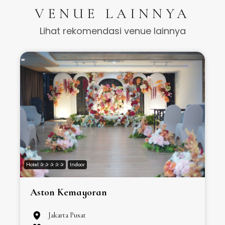
VENUE LAINNYA
Lihat rekomendasi venue lainnya
Hotel ✰ ✰ ✰ ✰ ✰
Indoor
H
Aston Kemayoran
Jakarta Pusat